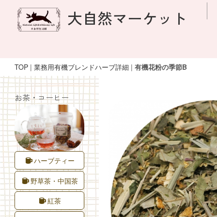
大自然マーケット
TOP
|
業務用有機ブレンドハーブ詳細
|
有機花粉の季節B
お茶・コーヒー
ハーブティー
野草茶・中国茶
紅茶