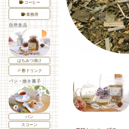
コーヒー
業務用
自然食品
はちみつ漬け
酢ドリンク
パン・焼き菓子
パン
スコーン